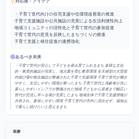
対応策・アイデア
・子育て世代向けの住宅支援や住環境改善策の推進

子育て支援施設や公共施設の充実による生活利便性向上

地域コミュニティの活性化と子育て世代の参加促進

子育て世代の意見を反映したまちづくりの推進

子育て支援と移住促進の連携強化
あるべき未来
・子育て世代が安心して子どもを産み育てられるまち 多様な文化
的・教育的施設が充実し、地元愛を育む教育環境 全天候型の大型室
内遊び場や複合施設が整備された子育て支援環境 子育て世代が働き
やすく、生活しやすい環境が整ったまち 子育て世代と高齢者が共に
暮らしやすいインフラが整備された地域 子どもから若者まで幅広い
世代が交流し学べる場が充実したまち 地域全体で子育て支援情報が
共有され、参加しやすい環境 子育て世代が市外に流出せず、福知山
で暮らし続けたいと思えるまち
医療