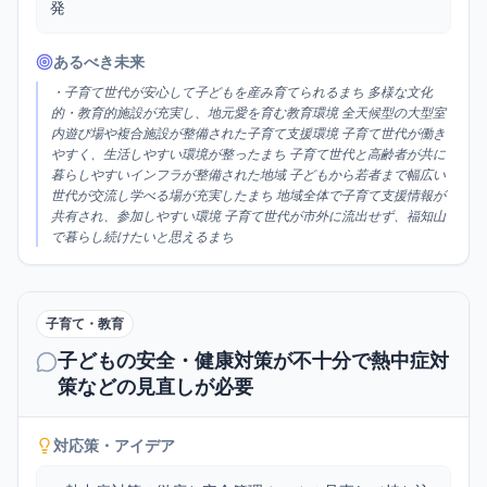
発
あるべき未来
・子育て世代が安心して子どもを産み育てられるまち 多様な文化
的・教育的施設が充実し、地元愛を育む教育環境 全天候型の大型室
内遊び場や複合施設が整備された子育て支援環境 子育て世代が働き
やすく、生活しやすい環境が整ったまち 子育て世代と高齢者が共に
暮らしやすいインフラが整備された地域 子どもから若者まで幅広い
世代が交流し学べる場が充実したまち 地域全体で子育て支援情報が
共有され、参加しやすい環境 子育て世代が市外に流出せず、福知山
で暮らし続けたいと思えるまち
子育て・教育
子どもの安全・健康対策が不十分で熱中症対
策などの見直しが必要
対応策・アイデア