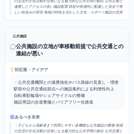
の交流や文化活動が活発になる魅力的な公共空間の創出 公共交通と
連携したアクセスの良い施設配置 防犯や快適性に配慮した安全で美
しい街並みの実現 地域の特色を活かした文化・スポーツ施設の充実
公共施設
公共施設の立地が車移動前提で公共交通との
連結が悪い
対応策・アイデア
・公共交通機関との連携強化やバス路線の見直し・増便

駅前や公共交通結節点への施設集約による利便性向上

自転車駐輪場やシェアサイクルの整備

施設周辺の歩道整備とバリアフリー化推進
あるべき未来
・子どもから高齢者まで利用しやすい多機能な公共施設の整備 地域
の交流や文化活動が活発になる魅力的な公共空間の創出 公共交通と