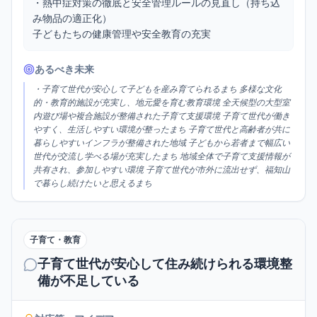
・熱中症対策の徹底と安全管理ルールの見直し（持ち込
み物品の適正化）

子どもたちの健康管理や安全教育の充実
あるべき未来
・子育て世代が安心して子どもを産み育てられるまち 多様な文化
的・教育的施設が充実し、地元愛を育む教育環境 全天候型の大型室
内遊び場や複合施設が整備された子育て支援環境 子育て世代が働き
やすく、生活しやすい環境が整ったまち 子育て世代と高齢者が共に
暮らしやすいインフラが整備された地域 子どもから若者まで幅広い
世代が交流し学べる場が充実したまち 地域全体で子育て支援情報が
共有され、参加しやすい環境 子育て世代が市外に流出せず、福知山
で暮らし続けたいと思えるまち
子育て・教育
子育て世代が安心して住み続けられる環境整
備が不足している