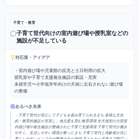
子育て・教育
子育て世代向けの室内遊び場や授乳室などの
施設が不足している
対応策・アイデア
・室内遊び場や児童館の拡充と土日利用の拡大

授乳室や子育て支援複合施設の新設・充実

未就学児〜小学低学年向けの天候に左右されない遊び場
の整備
あるべき未来
・子育て世代が安心して子どもを産み育てられるまち 多様な文化
的・教育的施設が充実し、地元愛を育む教育環境 全天候型の大型室
内遊び場や複合施設が整備された子育て支援環境 子育て世代が働き
やすく、生活しやすい環境が整ったまち 子育て世代と高齢者が共に
暮らしやすいインフラが整備された地域 子どもから若者まで幅広い