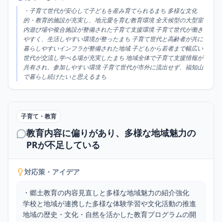
・子育て世代が安心して子どもを産み育てられるまち 多様な文化
的・教育的施設が充実し、地元愛を育む教育環境 全天候型の大型室
内遊び場や複合施設が整備された子育て支援環境 子育て世代が働き
やすく、生活しやすい環境が整ったまち 子育て世代と高齢者が共に
暮らしやすいインフラが整備された地域 子どもから若者まで幅広い
世代が交流し学べる場が充実したまち 地域全体で子育て支援情報が
共有され、参加しやすい環境 子育て世代が市外に流出せず、福知山
で暮らし続けたいと思えるまち
子育て・教育
教育内容に偏りがあり、多様な地域魅力の
PRが不足している
対応策・アイデア
・郷土教育の内容見直しと多様な地域魅力の紹介強化

学校と地域が連携した多様な体験学習や文化活動の推進

地域の歴史・文化・自然を活かした教育プログラムの開