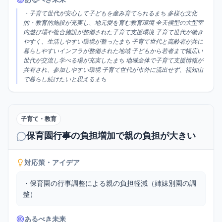
・子育て世代が安心して子どもを産み育てられるまち 多様な文化
的・教育的施設が充実し、地元愛を育む教育環境 全天候型の大型室
内遊び場や複合施設が整備された子育て支援環境 子育て世代が働き
やすく、生活しやすい環境が整ったまち 子育て世代と高齢者が共に
暮らしやすいインフラが整備された地域 子どもから若者まで幅広い
世代が交流し学べる場が充実したまち 地域全体で子育て支援情報が
共有され、参加しやすい環境 子育て世代が市外に流出せず、福知山
で暮らし続けたいと思えるまち
子育て・教育
保育園行事の負担増加で親の負担が大きい
対応策・アイデア
・保育園の行事調整による親の負担軽減（姉妹別園の調
整）
あるべき未来